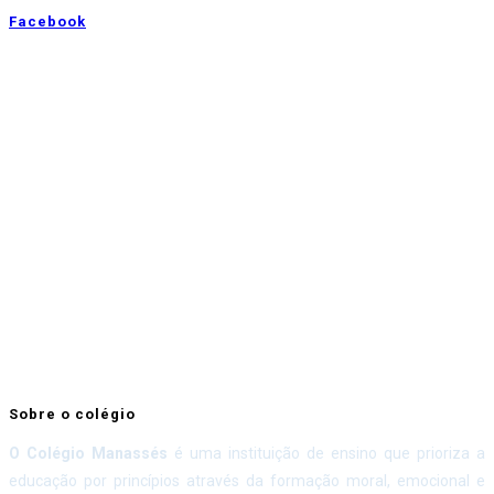
Facebook
Sobre o colégio
O Colégio Manassés
é uma instituição de ensino que prioriza a
educação por princípios através da formação moral, emocional e