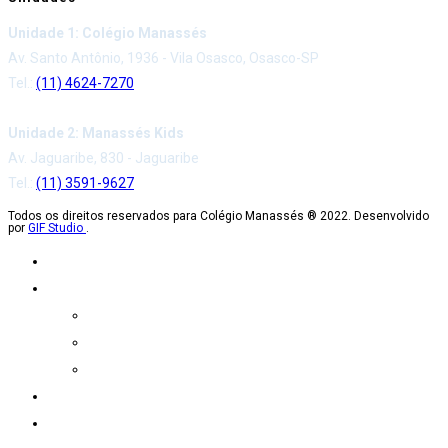
Unidade 1: Colégio Manassés
Av. Santo Antônio, 1936 - Vila Osasco, Osasco-SP
Tel.:
(11) 4624-7270
Unidade 2: Manassés Kids
Av. Jaguaribe, 830 - Jaguaribe
Tel.:
(11) 3591-9627
Todos os direitos reservados para Colégio Manassés ® 2022. Desenvolvido
por
GIF Studio
.
Home
Sobre
Proposta pedagógica
Ensino
Listas de materiais 2025
Eventos
Calendário Escolar 2023