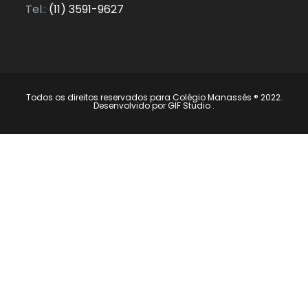
Tel.:
(11) 3591-9627
Todos os direitos reservados para Colégio Manassés ® 2022.
Desenvolvido por
GIF Studio
.