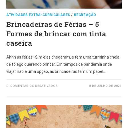
ATIVIDADES EXTRA-CURRICULARES
/
RECREAÇÃO
Brincadeiras de Férias – 5
Formas de brincar com tinta
caseira
Ahhh as férias!! Sim elas chegaram, e tem uma turminha cheia
de fôlego querendo brincar. Em tempos de pandemia onde
viajar não é uma opção, as brincadeiras têm um papel…
EM
COMENTÁRIOS DESATIVADOS
8 DE JULHO DE 2021
BRINCADEIRAS
DE
FÉRIAS
–
5
FORMAS
DE
BRINCAR
COM
TINTA
CASEIRA