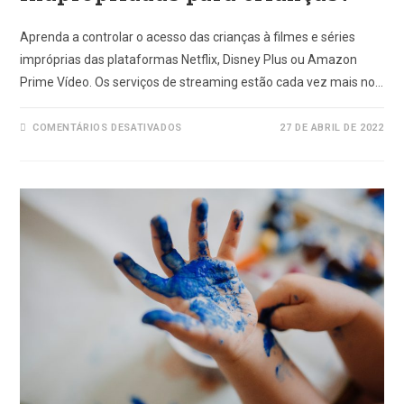
Aprenda a controlar o acesso das crianças à filmes e séries
impróprias das plataformas Netflix, Disney Plus ou Amazon
Prime Vídeo. Os serviços de streaming estão cada vez mais no…
EM
COMENTÁRIOS DESATIVADOS
27 DE ABRIL DE 2022
COMO
BLOQUEAR
FILMES
E
SÉRIES
INAPROPRIADAS
PARA
CRIANÇAS?