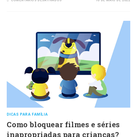
COMENTÁRIOS DESATIVADOS
10 DE MAIO DE 2022
SEU
FILHO
SABE
O
QUE
FAZER
EM
UMA
EMERGÊNCIA?
DICAS PARA FAMÍLIA
Como bloquear filmes e séries
inapropriadas para crianças?