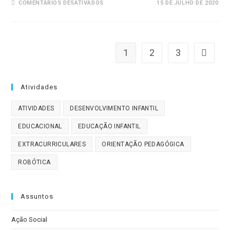
EM
COMENTÁRIOS DESATIVADOS
15 DE JULHO DE 2020
FESTA
DA
FAZENDA
2020
1
2
3
Ir para 
Atividades
ATIVIDADES
DESENVOLVIMENTO INFANTIL
EDUCACIONAL
EDUCAÇÃO INFANTIL
EXTRACURRICULARES
ORIENTAÇÃO PEDAGÓGICA
ROBÓTICA
Assuntos
Ação Social