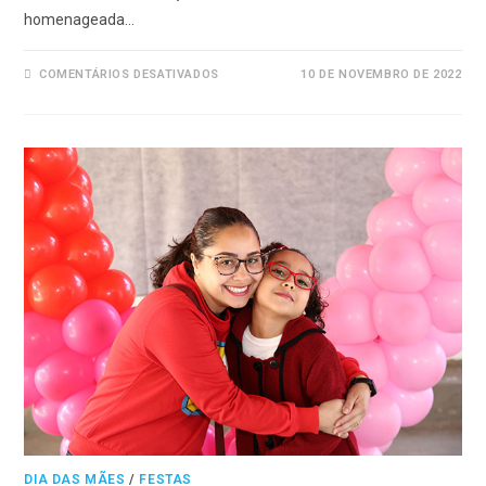
homenageada…
EM
COMENTÁRIOS DESATIVADOS
10 DE NOVEMBRO DE 2022
FESTA
DO
DIA
DAS
MÃES
2022
–
PARTE
2
DIA DAS MÃES
/
FESTAS